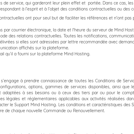
s de service, qui garderont leur plein effet et portée. Dans ce cas, le
respondant à l’esprit et à l’objet des conditions contractuelles ou des 
 contractuelles ont pour seul but de faciliter les références et n'ont 
s par courrier électronique, la date et l'heure du serveur de Mind Hosti
ode des relations contractuelles. Toutes les notifications, communica
élivrées si elles sont adressées par lettre recommandée avec demande
ication affichés sur la plateforme.
ail qu’il a fourni sur la plateforme Mind Hosting.
t s’engage à prendre connaissance de toutes les Conditions de Servi
configurations, options, gammes de services disponibles, ainsi que l
nt adaptées à ses besoins ou à ceux des tiers par ou pour le compte 
légales et réglementaires applicables aux activités réalisées dans l
acter le Support Mind Hosting. Les conditions et caractéristiques des S
adre de chaque nouvelle Commande ou Renouvellement.