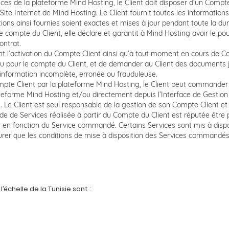
es de la plateforme Mind Hosting, le Client doit disposer d’un Compte 
e Site Internet de Mind Hosting. Le Client fournit toutes les informatio
ions ainsi fournies soient exactes et mises à jour pendant toute la du
 compte du Client, elle déclare et garantit à Mind Hosting avoir le po
ontrat.
t l’activation du Compte Client ainsi qu’à tout moment en cours de Con
 pour le compte du Client, et de demander au Client des documents jus
’information incomplète, erronée ou frauduleuse.
mpte Client par la plateforme Mind Hosting, le Client peut commande
teforme Mind Hosting et/ou directement depuis l’Interface de Gestion du
 Le Client est seul responsable de la gestion de son Compte Client et 
e de Services réalisée à partir du Compte du Client est réputée être p
ent en fonction du Service commandé. Certains Services sont mis à dis
ssurer que les conditions de mise à disposition des Services commandé
échelle de la Tunisie sont :