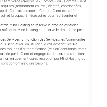
Client valide (ci-après le « Compte » ou « Compte Client
ns requises (notamment courriel, identité, coordonnées,
rée du Contrat. Lorsque le Compte Client est créé et
uvoir et la capacité nécessaires pour représenter et
trat, Mind Hosting se réserve le droit de contrôler
tificatifs. Mind Hosting se réserve le droit de ne pas
r des Services. En fonction des Services, les Commandes
 Client, et/ou en utilisant, le cas échéant, les API
des moyens d’authentification (tels qu’identifiants, mots
assée par le Client et engage ce dernier. Les conditions
position uniquement après réception par Mind Hosting du
s sont conformes à ses besoins.