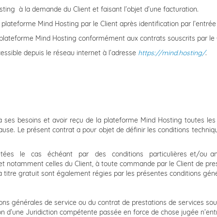
ting à la demande du Client et faisant l’objet d’une facturation.
 plateforme Mind Hosting par le Client après identification par l’entré
 plateforme Mind Hosting conformément aux contrats souscrits par le C
ssible depuis le réseau internet à l’adresse
https://mind.hosting/
.
 à ses besoins et avoir reçu de la plateforme Mind Hosting toutes les
e. Le présent contrat a pour objet de définir les conditions techniq
létées le cas échéant par des conditions particulières et/ou an
et notamment celles du Client, à toute commande par le Client de pre
 titre gratuit sont également régies par les présentes conditions géné
itions générales de service ou du contrat de prestations de services s
ion d’une Juridiction compétente passée en force de chose jugée n’entr