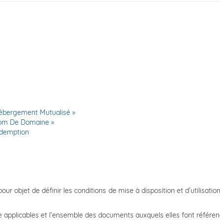
« Hébergement Mutualisé »
« Nom De Domaine »
édemption
ur objet de définir les conditions de mise à disposition et d’utilisati
ce applicables et l’ensemble des documents auxquels elles font référe