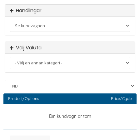
Handlingar
Välj Valuta
Product/Options
Price/Cycle
Din kundvagn är tom