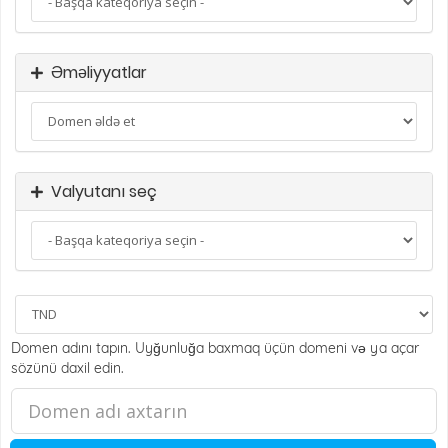
Əməliyyatlar
Valyutanı seç
Domen adını tapın. Uyğunluğa baxmaq üçün domeni və ya açar
sözünü daxil edin.