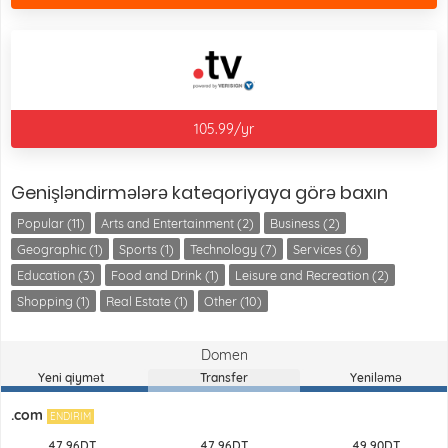
105.99/yr
Genişləndirmələrə kateqoriyaya görə baxın
Popular (11)
Arts and Entertainment (2)
Business (2)
Geographic (1)
Sports (1)
Technology (7)
Services (6)
Education (3)
Food and Drink (1)
Leisure and Recreation (2)
Shopping (1)
Real Estate (1)
Other (10)
Domen
Yeni qiymət
Transfer
Yeniləmə
.com
ENDIRIM
47.96DT
47.96DT
49.90DT