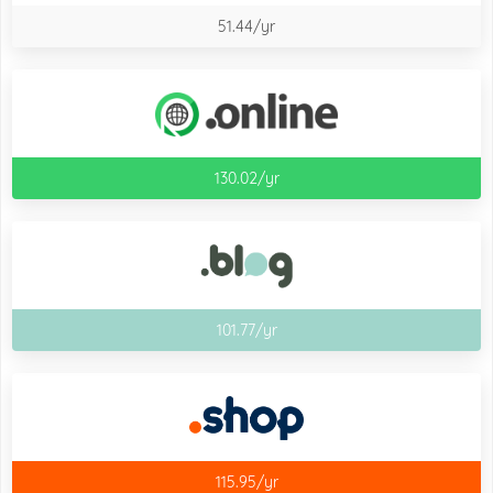
51.44/yr
130.02/yr
101.77/yr
115.95/yr