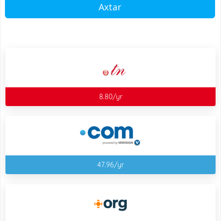
Axtar
8.80/yr
47.96/yr