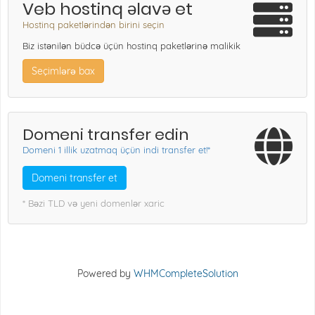
Veb hostinq əlavə et
Hostinq paketlərindən birini seçin
Biz istənilən büdcə üçün hostinq paketlərinə malikik
Seçimlərə bax
Domeni transfer edin
Domeni 1 illik uzatmaq üçün indi transfer et!*
Domeni transfer et
* Bəzi TLD və yeni domenlər xaric
Powered by
WHMCompleteSolution