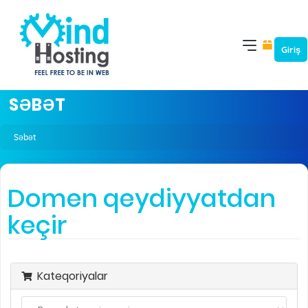
Giriş
SƏBƏT
Səbət
Domen qeydiyyatdan
keçir
Kateqoriyalar