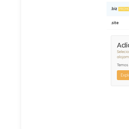
.biz
PROM
.site
Adi
Seleci
alojam
Temos 
Expl