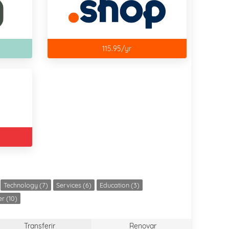
115.95/yr
Technology (7)
Services (6)
Education (3)
r (10)
Transferir
Renovar