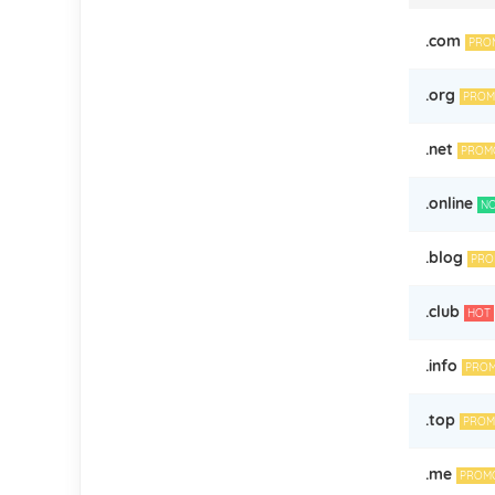
.com
PRO
.org
PROM
.net
PROM
.online
N
.blog
PRO
.club
HOT
.info
PRO
.top
PROM
.me
PROM