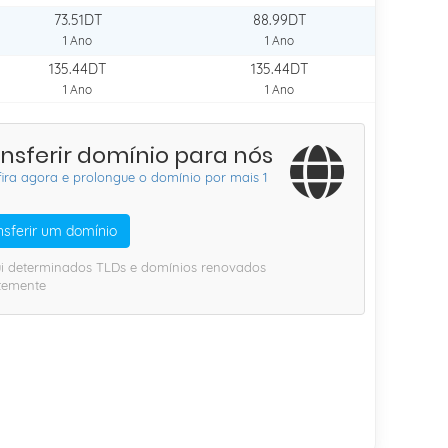
73.51DT
88.99DT
1 Ano
1 Ano
135.44DT
135.44DT
1 Ano
1 Ano
nsferir domínio para nós
fira agora e prolongue o domínio por mais 1
nsferir um domínio
lui determinados TLDs e domínios renovados
temente