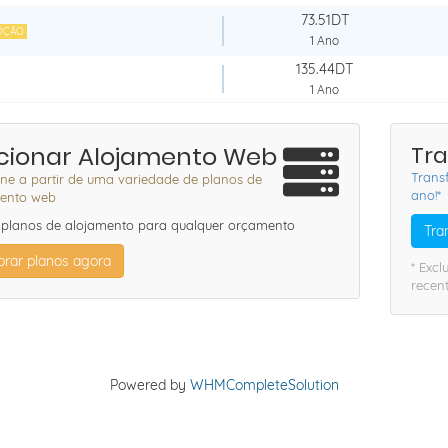
73.51DT
OÇÃO
1 Ano
135.44DT
1 Ano
cionar Alojamento Web
Tra
Trans
one a partir de uma variedade de planos de
ano!*
ento web
planos de alojamento para qualquer orçamento
Tra
orar planos agora
* Exc
recen
Powered by
WHMCompleteSolution