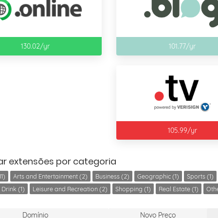
130.02/yr
101.77/yr
105.99/yr
ar extensões por categoria
1)
Arts and Entertainment (2)
Business (2)
Geographic (1)
Sports (1)
Drink (1)
Leisure and Recreation (2)
Shopping (1)
Real Estate (1)
Othe
Domínio
Novo Preço