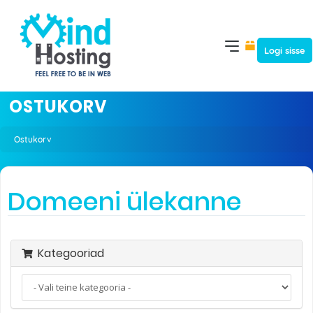
Logi sisse
OSTUKORV
Ostukorv
Domeeni ülekanne
Kategooriad