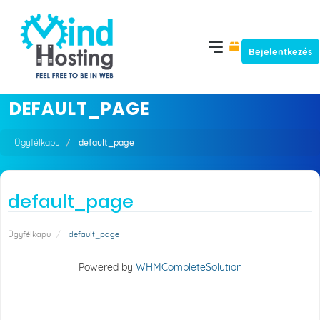
Bejelentkezés
DEFAULT_PAGE
Ügyfélkapu
default_page
default_page
Ügyfélkapu
default_page
Powered by
WHMCompleteSolution