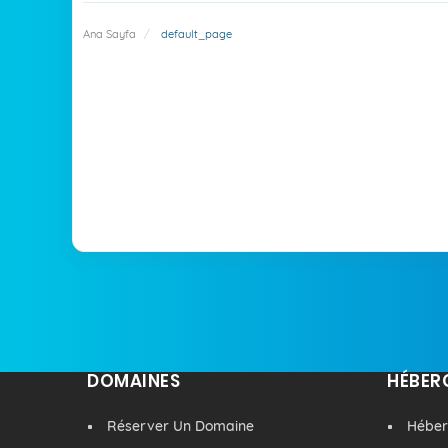
Ana Sayfa
default_page
DOMAINES
HÉBER
Réserver Un Domaine
Hébe