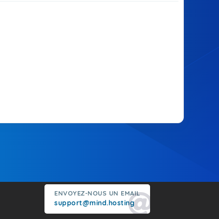
ENVOYEZ-NOUS UN EMAIL
support@mind.hosting