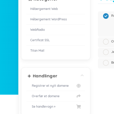
Hébergement Web
R
Hébergement WordPress
WebRadio
Certificat SSL
O
Titan Mail
J
B
Handlinger
Registrer et nytt domene
Overfør et domene
Se handlevogn »