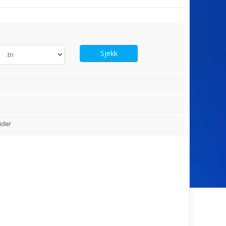
Sjekk
ider