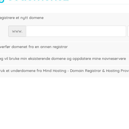
egistrere et nytt domene
www.
verfør domenet fra en annen registrar
eg vil bruke min eksisterende domene og oppdatere mine navneservere
ruk et underdomene fra Mind Hosting - Domain Registrar & Hosting Prov