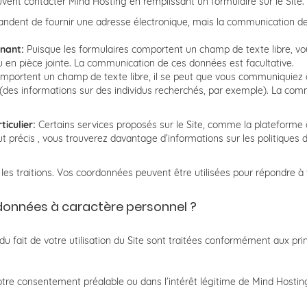
uvent contacter Mind Hosting en remplissant un formulaire sur le Site.
ndent de fournir une adresse électronique, mais la communication de
rnant:
Puisque les formulaires comportent un champ de texte libre, 
en pièce jointe. La communication de ces données est facultative.
omportent un champ de texte libre, il se peut que vous communiquiez
(des informations sur des individus recherchés, par exemple). La com
ticulier:
Certains services proposés sur le Site, comme la plateforme
ut précis , vous trouverez davantage d’informations sur les politiques 
les traitions. Vos coordonnées peuvent être utilisées pour répondre à
données à caractère personnel ?
 fait de votre utilisation du Site sont traitées conformément aux prin
tre consentement préalable ou dans l’intérêt légitime de Mind Hostin