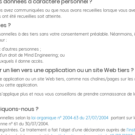
 données à caractère personnel ?
avez communiquées ou que nous avons recueillies lorsque vous avez ut
ont été recueillies soit atteinte.
es ?
onnelles à des tiers sans votre consentement préalable. Néanmoins, il
ur :
x d’autres personnes ;
 d’un droit de Mind Engineering; ou
auxquels il donne accès.
 un lien vers une application ou un site Web tiers ?
une application ou un site Web tiers, comme nos chaînes/pages sur le
u cette application.
e s’applique plus et nous vous conseillons de prendre connaissance de la 
pliquons-nous ?
nnelles selon la
loi organique n° 2004-63 du 27/07/2004
portant sur l
ienne n° 61 du 30/07/2004.
gistrées. Ce traitement a fait l’objet d’une déclaration auprès de
l’in