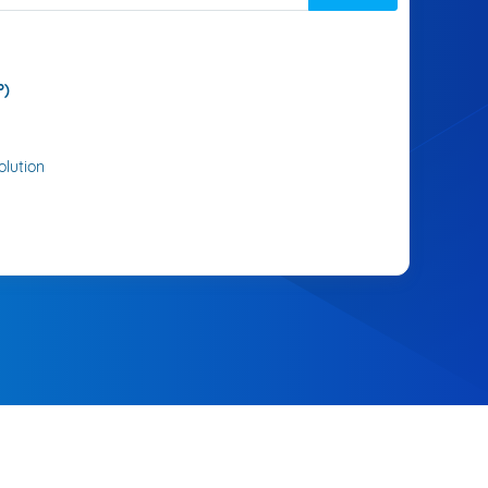
P)
lution