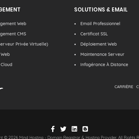
GEMENT
SOLUTIONS & EMAIL
rgement Web
Email Professionnel
rgement CMS
Certificat SSL
erveur Privée Virtuelle)
Déploiement Web
 Web
Maintenance Serveur
 Cloud
Infogérance À Distance
CARRIÈRE
C
t © 2026 Mind Hosting - Domain Registrar & Hosting Provider. All Rights 