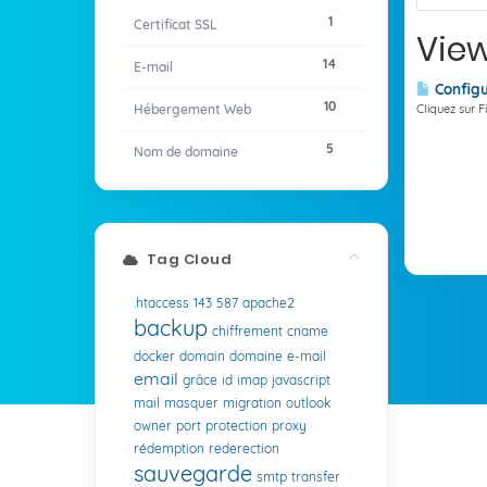
1
Certificat SSL
View
14
E-mail
Configu
10
Hébergement Web
Cliquez sur F
5
Nom de domaine
Tag Cloud
.htaccess
143
587
apache2
backup
chiffrement
cname
docker
domain
domaine
e-mail
email
grâce
id
imap
javascript
mail
masquer
migration
outlook
owner
port
protection
proxy
rédemption
rederection
sauvegarde
smtp
transfer