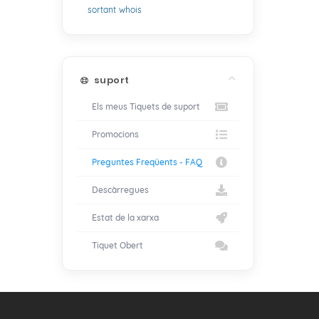
sortant
whois
suport
Els meus Tiquets de suport
Promocions
Preguntes Freqüents - FAQ
Descàrregues
Estat de la xarxa
Tiquet Obert