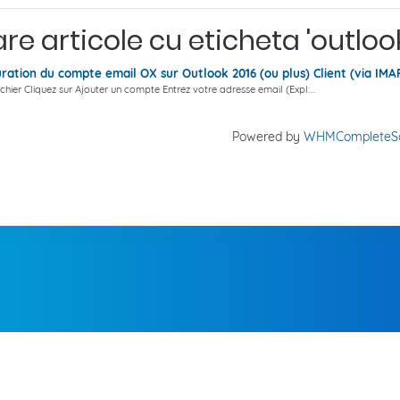
are articole cu eticheta 'outloo
ration du compte email OX sur Outlook 2016 (ou plus) Client (via IMA
ichier Cliquez sur Ajouter un compte Entrez votre adresse email (Expl:...
Powered by
WHMCompleteSo