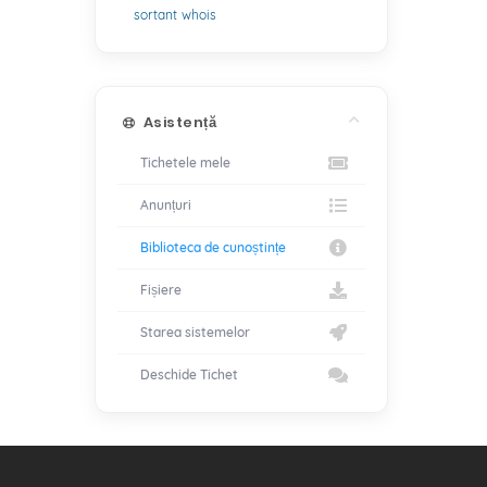
sortant
whois
Asistență
Tichetele mele
Anunțuri
Biblioteca de cunoștințe
Fișiere
Starea sistemelor
Deschide Tichet