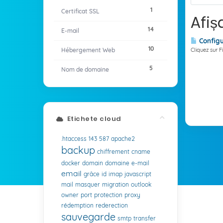
1
Certificat SSL
Afiș
14
E-mail
Configu
10
Hébergement Web
Cliquez sur F
5
Nom de domaine
Etichete cloud
.htaccess
143
587
apache2
backup
chiffrement
cname
docker
domain
domaine
e-mail
email
grâce
id
imap
javascript
mail
masquer
migration
outlook
owner
port
protection
proxy
rédemption
rederection
sauvegarde
smtp
transfer