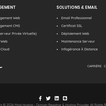
GEMENT
SOLUTIONS & EMAIL
rgement Web
Email Professionnel
rgement CMS
Certificat SSL
erveur Privée Virtuelle)
Déploiement Web
 Web
Maintenance Serveur
 Cloud
Infogérance À Distance
CARRIÈRE
C
t © 2026 Mind Hosting - Domain Registrar & Hosting Provider. All Rights 