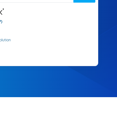
k'
P)
lution