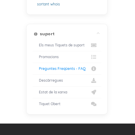
sortant
whois
suport
Els meus Tiquets de suport
Promocions
Preguntes Freqüents - FAQ
Descàrregues
Estat de la xarxa
Tiquet Obert