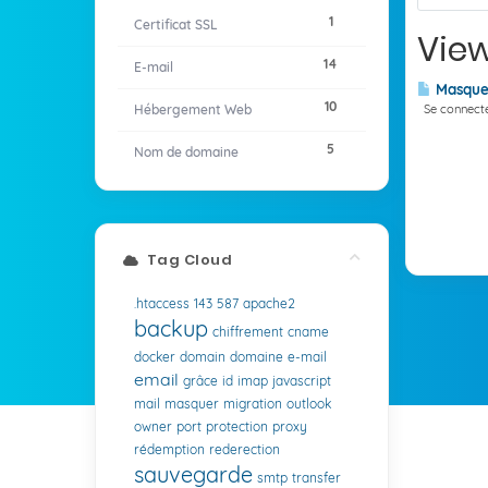
1
Certificat SSL
View
14
E-mail
Masquer
10
Hébergement Web
Se connecter
5
Nom de domaine
Tag Cloud
.htaccess
143
587
apache2
backup
chiffrement
cname
docker
domain
domaine
e-mail
email
grâce
id
imap
javascript
mail
masquer
migration
outlook
owner
port
protection
proxy
rédemption
rederection
sauvegarde
smtp
transfer