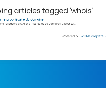
ing articles tagged 'whois'
 le propriétaire du domaine
 à l'espace client Aller à 'Mes Noms de Domaines' Cliquer sur...
Powered by
WHMCompleteSo