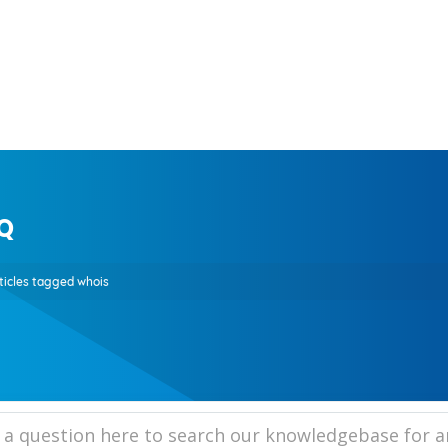
Q
ticles tagged whois