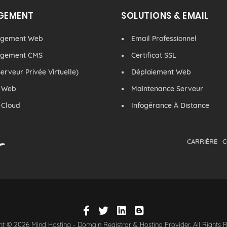
GEMENT
SOLUTIONS & EMAIL
rgement Web
Email Professionnel
rgement CMS
Certificat SSL
erveur Privée Virtuelle)
Déploiement Web
 Web
Maintenance Serveur
 Cloud
Infogérance À Distance
CARRIÈRE
C
t © 2026 Mind Hosting - Domain Registrar & Hosting Provider. All Rights 