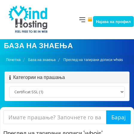
Најава на профил
БАЗА НА ЗНАЕЊА
Почетна
База на знаења
Преглед на тагирани дописи whois
Категории на прашања
Преглед на тагирани дописи 'whois'