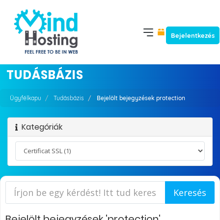
Bejelentkezés
TUDÁSBÁZIS
Ügyfélkapu
Tudásbázis
Bejelölt bejegyzések protection
Kategóriák
Bejelölt bejegyzések 'protection'