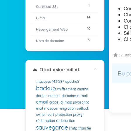
1
Certificat SSL
Con
Cho
14
E-mail
Con
Cli
10
Hébergement Web
Sél
Cli
5
Nom de domaine
52 isti
Etiket aşkar edildi.
Bu c
.htaccess
143
587
apache2
backup
chiffrement
cname
docker
domain
domaine
e-mail
email
grâce
id
imap
javascript
mail
masquer
migration
outlook
owner
port
protection
proxy
rédemption
rederection
sauvegarde
smtp
transfer