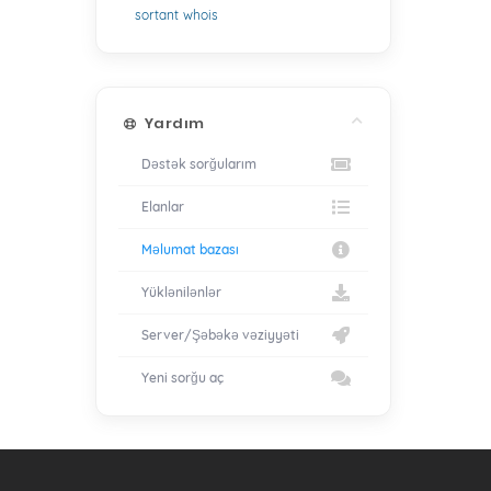
sortant
whois
Yardım
Dəstək sorğularım
Elanlar
Məlumat bazası
Yüklənilənlər
Server/Şəbəkə vəziyyəti
Yeni sorğu aç