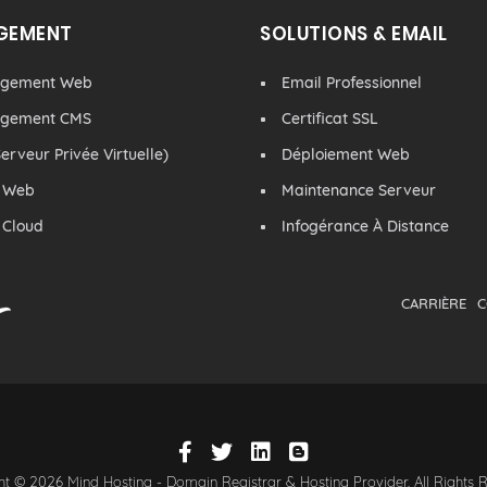
GEMENT
SOLUTIONS & EMAIL
rgement Web
Email Professionnel
rgement CMS
Certificat SSL
erveur Privée Virtuelle)
Déploiement Web
 Web
Maintenance Serveur
 Cloud
Infogérance À Distance
CARRIÈRE
C
t © 2026 Mind Hosting - Domain Registrar & Hosting Provider. All Rights 