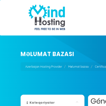
MƏLUMAT BAZASI
Azerbaijan Hosting Provider
Məlumat bazası
Certific
Géné
Kateqoriyalar