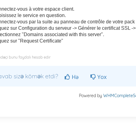
nectez-vous à votre espace client.
isissez le service en question.
nectez-vous par la suite au panneau de contrôle de votre pack
quez sur Configuration du serveur -> Générer le certificat SSL ->
ectionnez "Domains associated with this server".
quez sur "Request Certificate"
fadəçi bunu faydalı hesab edir
avab sizə kömək etdi?
Hə
Yox
Powered by
WHMCompleteSo