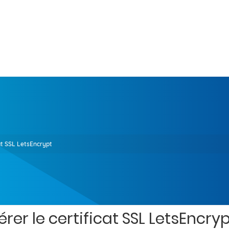
at SSL LetsEncrypt
rer le certificat SSL LetsEncry