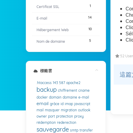
1
Certificat SSL
Con
Cho
14
E-mail
Con
Cli
10
Hébergement Web
Sél
Cli
5
Nom de domaine
52 User
標籤雲
這篇
.htaccess
143
587
apache2
backup
chiffrement
cname
docker
domain
domaine
e-mail
email
grâce
id
imap
javascript
mail
masquer
migration
outlook
owner
port
protection
proxy
rédemption
rederection
sauvegarde
smtp
transfer