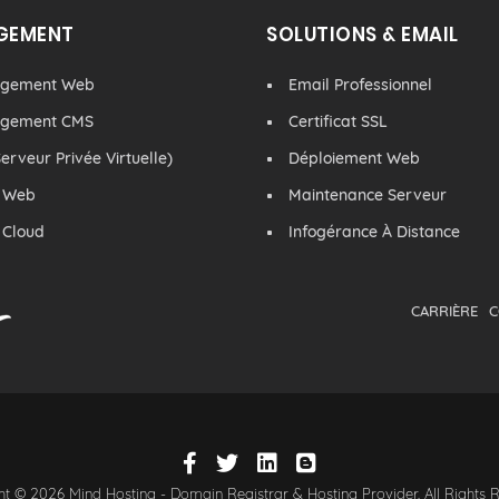
GEMENT
SOLUTIONS & EMAIL
rgement Web
Email Professionnel
rgement CMS
Certificat SSL
erveur Privée Virtuelle)
Déploiement Web
 Web
Maintenance Serveur
 Cloud
Infogérance À Distance
CARRIÈRE
C
t © 2026 Mind Hosting - Domain Registrar & Hosting Provider. All Rights 