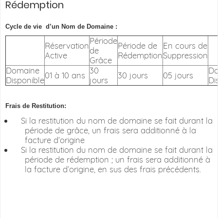
Rédemption
Cycle de vie
d’un Nom de Domaine :
Période
Réservation
Période de
En cours de
de
Active
Rédemption
Suppression
Grâce
Domaine
30
Do
01 à 10 ans
30 jours
05 jours
Disponible
jours
Di
Frais de Restitution:
Si la restitution du nom de domaine se fait durant la
période de grâce, un frais sera additionné à la
facture d’origine
Si la restitution du nom de domaine se fait durant la
période de rédemption ; un frais sera additionné à
la facture d’origine, en sus des frais précédents.