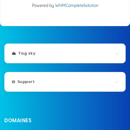
Powered by
WHMCompleteSolution
Tag sky
Support
DOMAINES