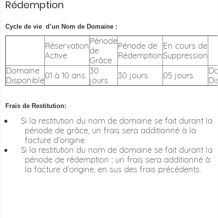
Rédemption
Cycle de vie
d’un Nom de Domaine :
Période
Réservation
Période de
En cours de
de
Active
Rédemption
Suppression
Grâce
Domaine
30
Do
01 à 10 ans
30 jours
05 jours
Disponible
jours
Di
Frais de Restitution:
Si la restitution du nom de domaine se fait durant la
période de grâce, un frais sera additionné à la
facture d’origine
Si la restitution du nom de domaine se fait durant la
période de rédemption ; un frais sera additionné à
la facture d’origine, en sus des frais précédents.