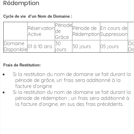
Rédemption
Cycle de vie
d’un Nom de Domaine :
Période
Réservation
Période de
En cours de
de
Active
Rédemption
Suppression
Grâce
Domaine
30
Do
01 à 10 ans
30 jours
05 jours
Disponible
jours
Di
Frais de Restitution:
Si la restitution du nom de domaine se fait durant la
période de grâce, un frais sera additionné à la
facture d’origine
Si la restitution du nom de domaine se fait durant la
période de rédemption ; un frais sera additionné à
la facture d’origine, en sus des frais précédents.