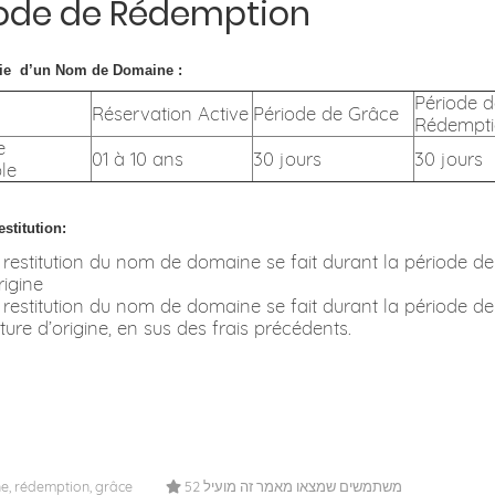
iode de Rédemption
ie
d’un Nom de Domaine :
Période d
Réservation Active
Période de Grâce
Rédempt
e
01 à 10 ans
30 jours
30 jours
le
estitution:
a restitution du nom de domaine se fait durant la période de
rigine
a restitution du nom de domaine se fait durant la période de
ture d’origine, en sus des frais précédents.
, rédemption, grâce
52 משתמשים שמצאו מאמר זה מועיל