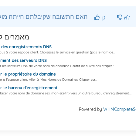
?האם התשובה שקיבלתם הייתה מועילה
לא
כן
מאמרים ק
 des enregistrements DNS
s à votre espace client. Choisissez le service en question (pas le nom de...
ment des serveurs DNS
 les serveurs DNS de votre nom de domaine il suffit de suivre ces étapes :...
 le propriétaire du domaine
 à l'espace client Aller à 'Mes Noms de Domaines' Cliquer sur...
 le bureau d'enregistrement
lacer votre nom de domaine (ex. mon-site.tn) vers un autre bureau d’enregistrement....
Powered by
WHMCompleteSo