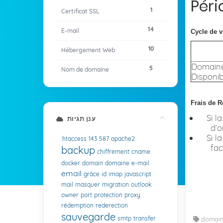
Pér
1
Certificat SSL
14
E-mail
Cycle de v
10
Hébergement Web
Domain
5
Nom de domaine
Disponib
Frais de R
Si l
ענן תגיות
d’o
Si l
.htaccess
143
587
apache2
fac
backup
chiffrement
cname
docker
domain
domaine
e-mail
email
grâce
id
imap
javascript
mail
masquer
migration
outlook
owner
port
protection
proxy
rédemption
rederection
sauvegarde
smtp
transfer
domaine