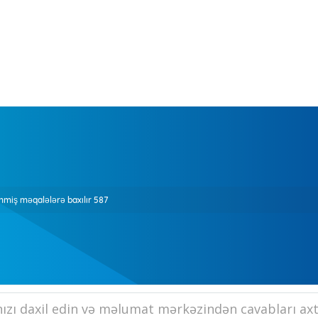
nmiş məqalələrə baxılır 587