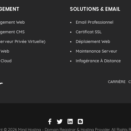
GEMENT
SOLUTIONS & EMAIL
rgement Web
Email Professionnel
rgement CMS
Certificat SSL
erveur Privée Virtuelle)
Déploiement Web
 Web
Maintenance Serveur
 Cloud
Infogérance À Distance
CARRIÈRE
C
t © 2026 Mind Hosting - Domain Registrar & Hosting Provider. All Rights 