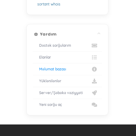
sortant
whois
Yardım
Dəstək sorğularım
Elanlar
Məlumat bazası
Yüklənilənlər
Server/Şəbəkə vəziyyəti
Yeni sorğu aç