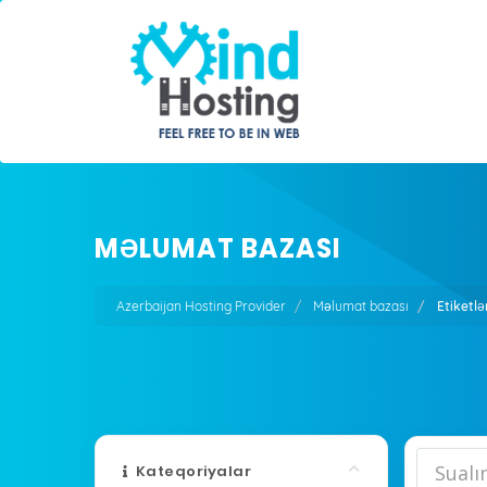
MƏLUMAT BAZASI
Azerbaijan Hosting Provider
Məlumat bazası
Etiketlə
Kateqoriyalar