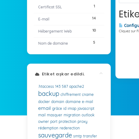
1
Certificat SSL
Etik
14
E-mail
Configu
10
Hébergement Web
Cliquez sur F
5
Nom de domaine
Etiket aşkar edildi.
.htaccess
143
587
apache2
backup
chiffrement
cname
docker
domain
domaine
e-mail
email
grâce
id
imap
javascript
mail
masquer
migration
outlook
owner
port
protection
proxy
rédemption
rederection
sauvegarde
smtp
transfer