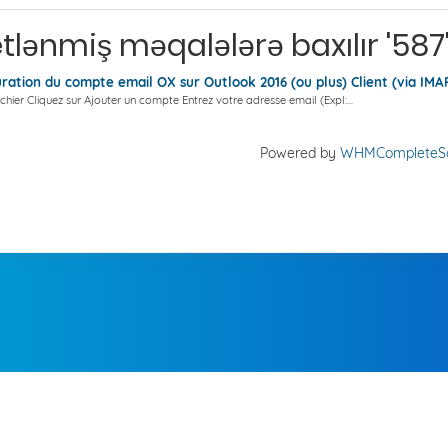
etlənmiş məqalələrə baxılır '587
ration du compte email OX sur Outlook 2016 (ou plus) Client (via IMA
ichier Cliquez sur Ajouter un compte Entrez votre adresse email (Expl:...
Powered by
WHMCompleteSo