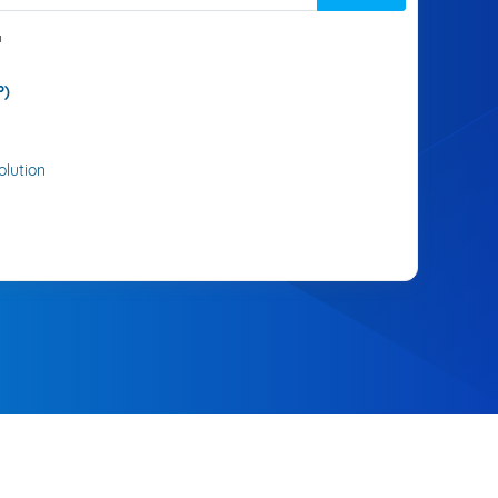
'
P)
lution