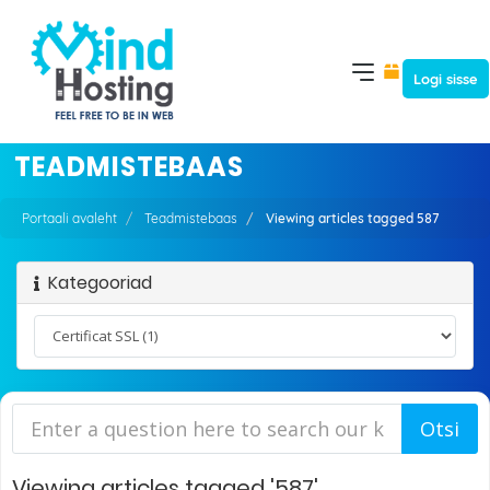
Logi sisse
TEADMISTEBAAS
Portaali avaleht
Teadmistebaas
Viewing articles tagged 587
Kategooriad
Viewing articles tagged '587'