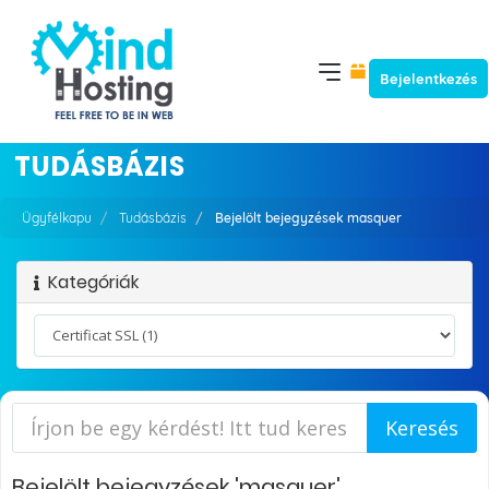
Bejelentkezés
TUDÁSBÁZIS
Ügyfélkapu
Tudásbázis
Bejelölt bejegyzések masquer
Kategóriák
Bejelölt bejegyzések 'masquer'