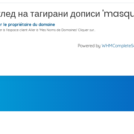
лед на тагирани дописи 'masqu
 le propriétaire du domaine
 à l'espace client Aller à 'Mes Noms de Domaines' Cliquer sur...
Powered by
WHMCompleteSo