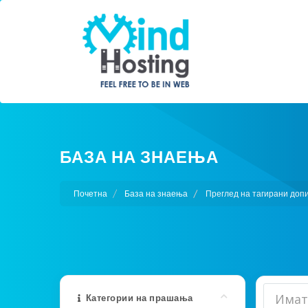
БАЗА НА ЗНАЕЊА
Почетна
База на знаења
Преглед на тагирани доп
Категории на прашања