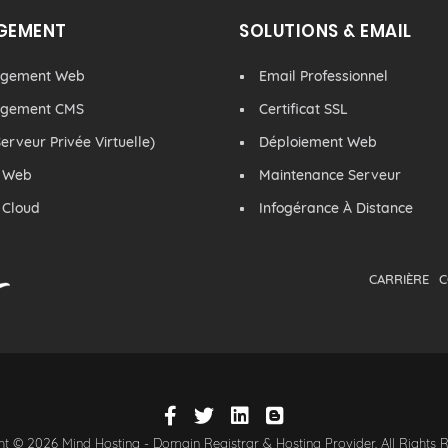
GEMENT
SOLUTIONS & EMAIL
rgement Web
Email Professionnel
rgement CMS
Certificat SSL
erveur Privée Virtuelle)
Déploiement Web
 Web
Maintenance Serveur
 Cloud
Infogérance À Distance
CARRIÈRE
C
t © 2026 Mind Hosting - Domain Registrar & Hosting Provider. All Rights 