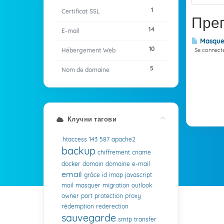
1
Certificat SSL
Прег
14
E-mail
Masquer
10
Hébergement Web
Se connecter
5
Nom de domaine
Клучни тагови
.htaccess
143
587
apache2
backup
chiffrement
cname
docker
domain
domaine
e-mail
email
grâce
id
imap
javascript
mail
masquer
migration
outlook
owner
port
protection
proxy
rédemption
rederection
sauvegarde
smtp
transfer