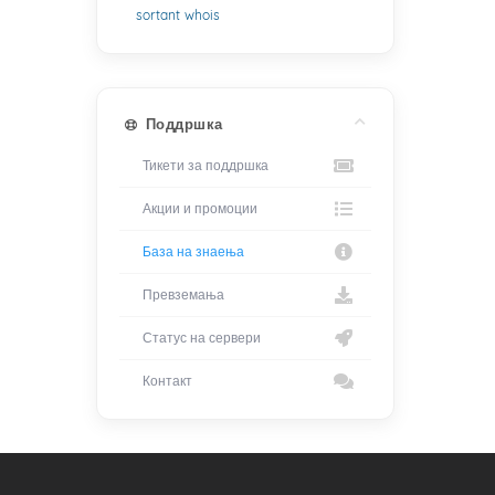
sortant
whois
Поддршка
Тикети за поддршка
Акции и промоции
База на знаења
Превземања
Статус на сервери
Контакт