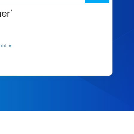
er'
lution