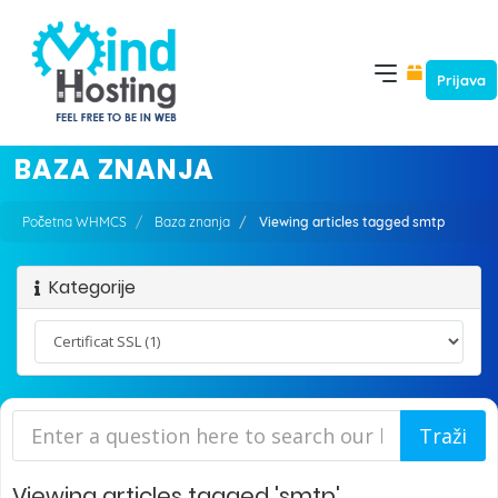
Prijava
BAZA ZNANJA
Početna WHMCS
Baza znanja
Viewing articles tagged smtp
Kategorije
Viewing articles tagged 'smtp'