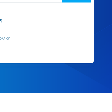
P)
lution