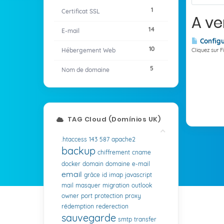
1
Certificat SSL
A ve
14
E-mail
Configu
10
Hébergement Web
Cliquez sur F
5
Nom de domaine
TAG Cloud (Domínios UK)
.htaccess
143
587
apache2
backup
chiffrement
cname
docker
domain
domaine
e-mail
email
grâce
id
imap
javascript
mail
masquer
migration
outlook
owner
port
protection
proxy
rédemption
rederection
sauvegarde
smtp
transfer