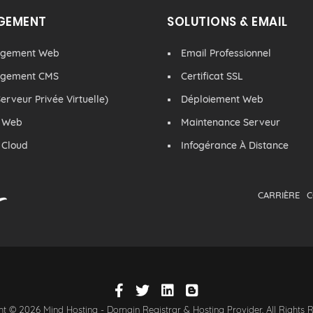
GEMENT
SOLUTIONS & EMAIL
rgement Web
Email Professionnel
rgement CMS
Certificat SSL
erveur Privée Virtuelle)
Déploiement Web
 Web
Maintenance Serveur
 Cloud
Infogérance À Distance
CARRIÈRE
C
t © 2026 Mind Hosting - Domain Registrar & Hosting Provider. All Rights 