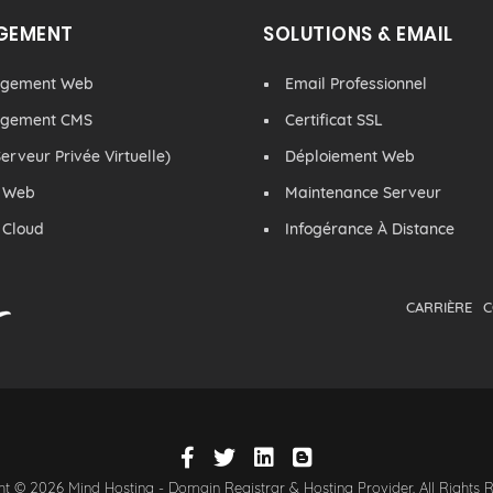
GEMENT
SOLUTIONS & EMAIL
rgement Web
Email Professionnel
rgement CMS
Certificat SSL
erveur Privée Virtuelle)
Déploiement Web
 Web
Maintenance Serveur
 Cloud
Infogérance À Distance
CARRIÈRE
C
t © 2026 Mind Hosting - Domain Registrar & Hosting Provider. All Rights 