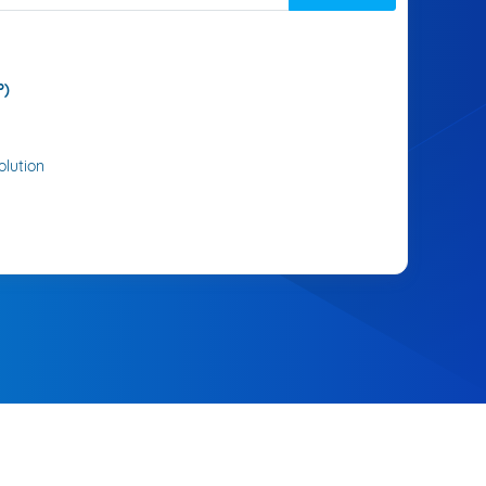
P)
lution