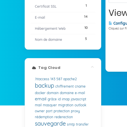
1
Certificat SSL
View
14
E-mail
Configu
10
Hébergement Web
Cliquez sur F
5
Nom de domaine
Tag Cloud
.htaccess
143
587
apache2
backup
chiffrement
cname
docker
domain
domaine
e-mail
email
grâce
id
imap
javascript
mail
masquer
migration
outlook
owner
port
protection
proxy
rédemption
rederection
sauvegarde
smtp
transfer