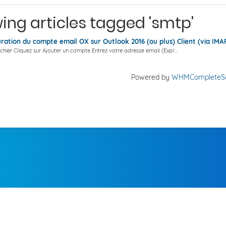
ing articles tagged 'smtp'
ration du compte email OX sur Outlook 2016 (ou plus) Client (via IMA
ichier Cliquez sur Ajouter un compte Entrez votre adresse email (Expl:...
Powered by
WHMCompleteSo