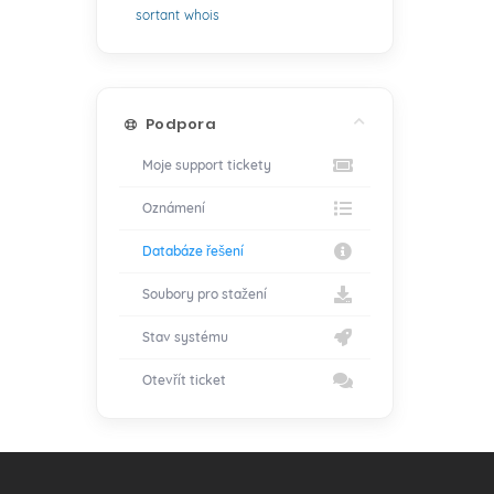
sortant
whois
Podpora
Moje support tickety
Oznámení
Databáze řešení
Soubory pro stažení
Stav systému
Otevřít ticket