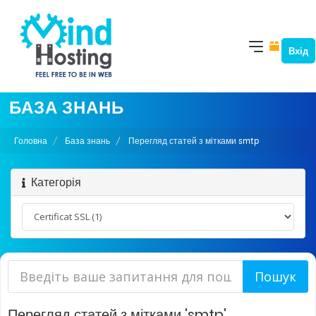
Вхід
БАЗА ЗНАНЬ
Головна
База знань
Перегляд статей з мітками smtp
Категорія
Перегляд статей з мітками 'smtp'