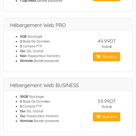
1 GB/mois
Bande passante
Hébergement Web PRO
5GB
Stockage
49.99DT
2
Base De Données
2
Compte FTP
Ročně
Oui
SSL Gratuit
Non
Rapporteur AWstats
Objednat
Illimitée
Bande passante
Hébergement Web BUSINESS
10GB
Stockage
59.99DT
5
Base De Données
5
Compte FTP
Ročně
Oui
SSL Gratuit
Oui
Rapporteur AWstats
Objednat
Illimitée
Bande passante