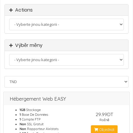
Actions
Výběr měny
Hébergement Web EASY
1GB
Stockage
29.99DT
1
Base De Données
1
Compte FTP
Ročně
Non
SSL Gratuit
Non
Rapporteur AWstats
Objednat