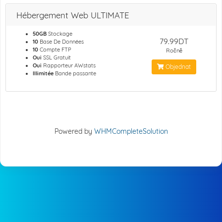
Hébergement Web ULTIMATE
50GB
Stockage
79.99DT
10
Base De Données
10
Compte FTP
Ročně
Oui
SSL Gratuit
Oui
Rapporteur AWstats
Objednat
Illimitée
Bande passante
Powered by
WHMCompleteSolution