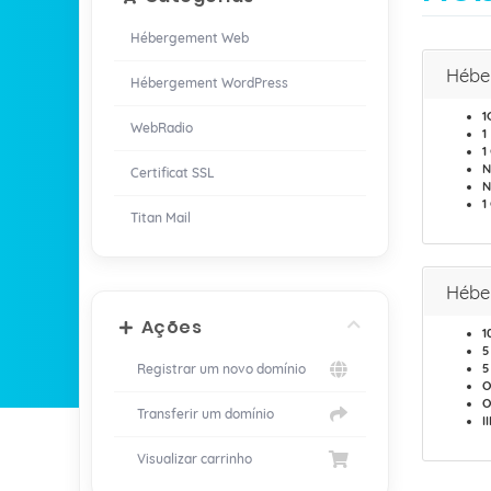
Hébergement Web
Hébe
Hébergement WordPress
1
WebRadio
1
1
N
Certificat SSL
N
1
Titan Mail
Hébe
Ações
1
5
Registrar um novo domínio
5
O
O
Transferir um domínio
I
Visualizar carrinho