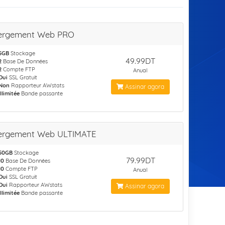
ergement Web PRO
5GB
Stockage
49.99DT
2
Base De Données
2
Compte FTP
Anual
Oui
SSL Gratuit
Non
Rapporteur AWstats
Assinar agora
Illimitée
Bande passante
ergement Web ULTIMATE
50GB
Stockage
79.99DT
10
Base De Données
10
Compte FTP
Anual
Oui
SSL Gratuit
Oui
Rapporteur AWstats
Assinar agora
Illimitée
Bande passante