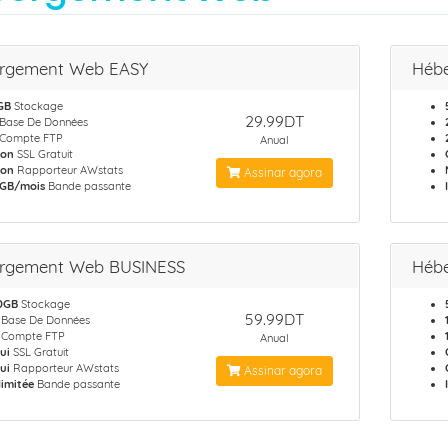
rgement Web EASY
Héb
GB
Stockage
29.99DT
Base De Données
Compte FTP
Anual
on
SSL Gratuit
on
Rapporteur AWstats
Assinar agora
 GB/mois
Bande passante
rgement Web BUSINESS
Héb
0GB
Stockage
59.99DT
Base De Données
Compte FTP
Anual
ui
SSL Gratuit
ui
Rapporteur AWstats
Assinar agora
llimitée
Bande passante