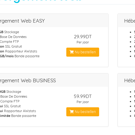
rgement Web EASY
Héb
GB
Stockage
29.99DT
Base De Données
Compte FTP
Per jaar
on
SSL Gratuit
on
Rapporteur AWstats
Nu bestellen
 GB/mois
Bande passante
rgement Web BUSINESS
Héb
0GB
Stockage
59.99DT
Base De Données
Compte FTP
Per jaar
ui
SSL Gratuit
ui
Rapporteur AWstats
Nu bestellen
llimitée
Bande passante