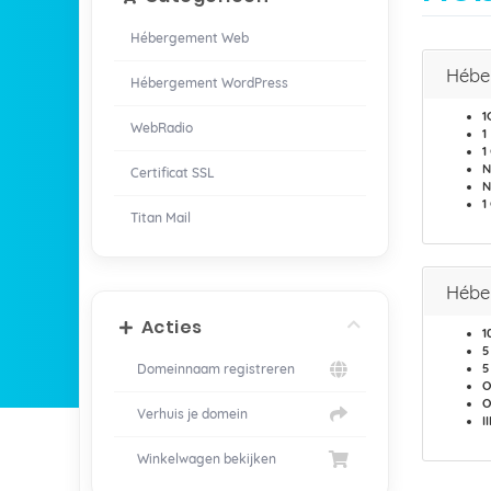
Hébergement Web
Hébe
Hébergement WordPress
1
WebRadio
1
1
N
Certificat SSL
N
1
Titan Mail
Hébe
Acties
1
5
Domeinnaam registreren
5
O
O
Verhuis je domein
I
Winkelwagen bekijken