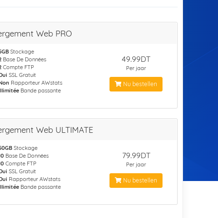
ergement Web PRO
5GB
Stockage
49.99DT
2
Base De Données
2
Compte FTP
Per jaar
Oui
SSL Gratuit
Non
Rapporteur AWstats
Nu bestellen
Illimitée
Bande passante
ergement Web ULTIMATE
50GB
Stockage
79.99DT
10
Base De Données
10
Compte FTP
Per jaar
Oui
SSL Gratuit
Oui
Rapporteur AWstats
Nu bestellen
Illimitée
Bande passante