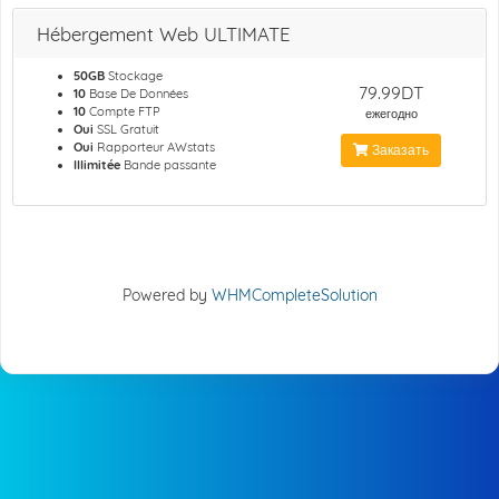
Hébergement Web ULTIMATE
50GB
Stockage
79.99DT
10
Base De Données
10
Compte FTP
ежегодно
Oui
SSL Gratuit
Oui
Rapporteur AWstats
Заказать
Illimitée
Bande passante
Powered by
WHMCompleteSolution