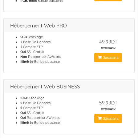
1 GB/mois
Bande passante
Hébergement Web PRO
5GB
Stockage
49.99DT
2
Base De Données
2
Compte FTP
ежегодно
Oui
SSL Gratuit
Non
Rapporteur AWstats
Заказать
Illimitée
Bande passante
Hébergement Web BUSINESS
10GB
Stockage
59.99DT
5
Base De Données
5
Compte FTP
ежегодно
Oui
SSL Gratuit
Oui
Rapporteur AWstats
Заказать
Illimitée
Bande passante