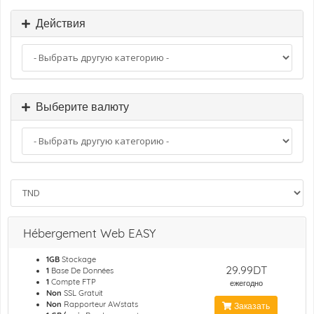
Действия
Выберите валюту
Hébergement Web EASY
1GB
Stockage
29.99DT
1
Base De Données
1
Compte FTP
ежегодно
Non
SSL Gratuit
Non
Rapporteur AWstats
Заказать