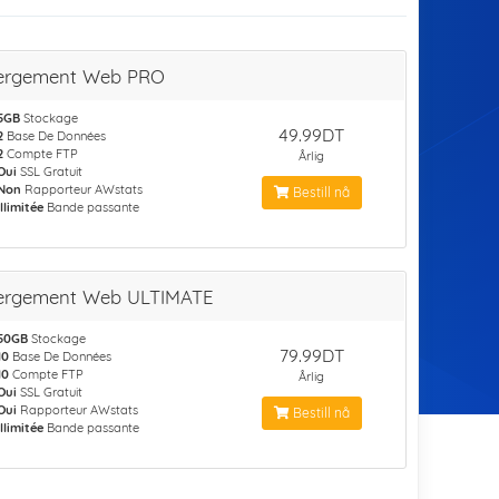
ergement Web PRO
5GB
Stockage
49.99DT
2
Base De Données
2
Compte FTP
Årlig
Oui
SSL Gratuit
Non
Rapporteur AWstats
Bestill nå
Illimitée
Bande passante
ergement Web ULTIMATE
50GB
Stockage
79.99DT
10
Base De Données
10
Compte FTP
Årlig
Oui
SSL Gratuit
Oui
Rapporteur AWstats
Bestill nå
Illimitée
Bande passante