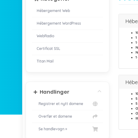
Hébergement Web
Hébe
Hébergement WordPress
1
WebRadio
1
1
N
Certificat SSL
N
1
Titan Mail
Hébe
Handlinger
1
5
Registrer et nytt domene
5
O
O
Overfør et domene
I
Se handlevogn »