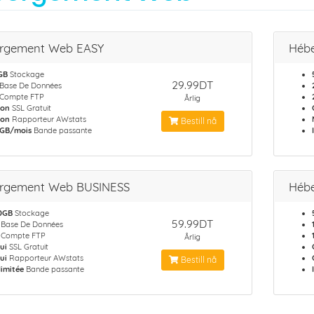
rgement Web EASY
Héb
GB
Stockage
29.99DT
Base De Données
Compte FTP
Årlig
on
SSL Gratuit
on
Rapporteur AWstats
Bestill nå
 GB/mois
Bande passante
rgement Web BUSINESS
Héb
0GB
Stockage
59.99DT
Base De Données
Compte FTP
Årlig
ui
SSL Gratuit
ui
Rapporteur AWstats
Bestill nå
llimitée
Bande passante