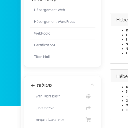
Hébergement Web
Hébe
Hébergement WordPress
1
WebRadio
1
1
N
Certificat SSL
N
1
Titan Mail
Hébe
פעולות
1
5
רישום דומיין חדש
5
O
O
העברת דומיין
I
צפייה בעגלת הקניות