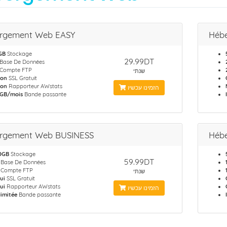
rgement Web EASY
Héb
GB
Stockage
29.99DT
Base De Données
Compte FTP
שנתי
on
SSL Gratuit
on
Rapporteur AWstats
הזמינו עכשיו
 GB/mois
Bande passante
rgement Web BUSINESS
Héb
0GB
Stockage
59.99DT
Base De Données
Compte FTP
שנתי
ui
SSL Gratuit
ui
Rapporteur AWstats
הזמינו עכשיו
llimitée
Bande passante