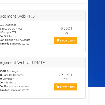
ergement Web PRO
5GB
Stockage
49.99DT
2
Base De Données
2
Compte FTP
שנתי
Oui
SSL Gratuit
Non
Rapporteur AWstats
הזמינו עכשיו
Illimitée
Bande passante
ergement Web ULTIMATE
50GB
Stockage
79.99DT
10
Base De Données
10
Compte FTP
שנתי
Oui
SSL Gratuit
Oui
Rapporteur AWstats
הזמינו עכשיו
Illimitée
Bande passante