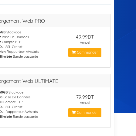
ergement Web PRO
5GB
Stockage
49.99DT
2
Base De Données
2
Compte FTP
Annuel
Oui
SSL Gratuit
Non
Rapporteur AWstats
Commander
Illimitée
Bande passante
ergement Web ULTIMATE
50GB
Stockage
79.99DT
10
Base De Données
10
Compte FTP
Annuel
Oui
SSL Gratuit
Oui
Rapporteur AWstats
Commander
Illimitée
Bande passante