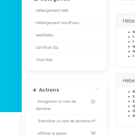
Hébergement Web
Hébe
Hébergement WordPress
1
WebRadio
1
1
N
Certificat SSL
N
1
Titan Mail
Hébe
Actions
1
5
Enregistrer un nom de
5
O
domaine
O
I
Transférer un nom de domaine
Afficher le panier