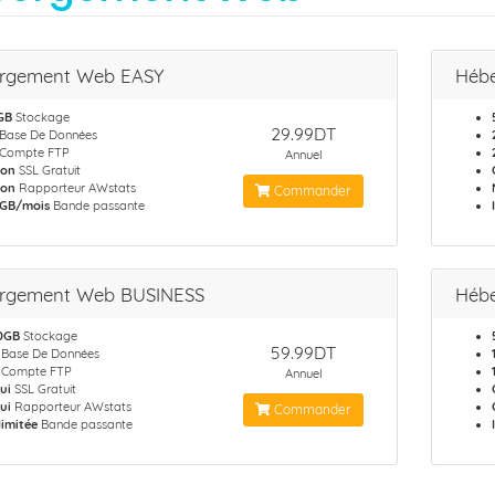
rgement Web EASY
Héb
GB
Stockage
29.99DT
Base De Données
Compte FTP
Annuel
on
SSL Gratuit
on
Rapporteur AWstats
Commander
 GB/mois
Bande passante
rgement Web BUSINESS
Héb
0GB
Stockage
59.99DT
Base De Données
Compte FTP
Annuel
ui
SSL Gratuit
ui
Rapporteur AWstats
Commander
llimitée
Bande passante