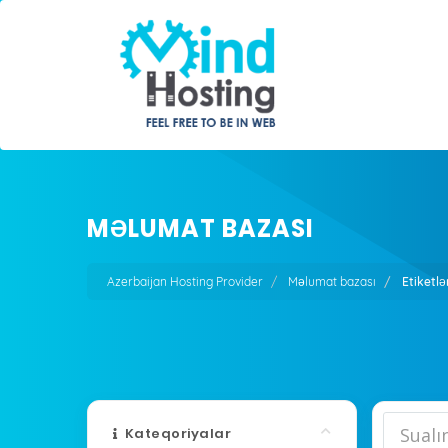
MƏLUMAT BAZASI
Azerbaijan Hosting Provider
Məlumat bazası
Etiketlə
Kateqoriyalar