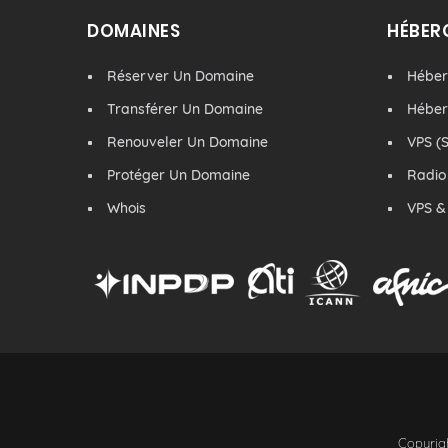
DOMAINES
HÉBER
Réserver Un Domaine
Hébe
Transférer Un Domaine
Hébe
Renouveler Un Domaine
VPS (S
Protéger Un Domaine
Radio
Whois
VPS &
Copyrigh