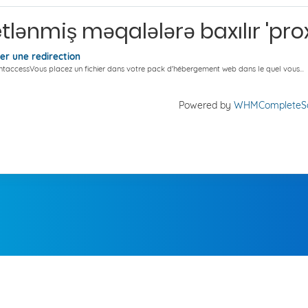
etlənmiş məqalələrə baxılır 'pro
er une redirection
.htaccessVous placez un fichier dans votre pack d'hébergement web dans le quel vous...
Powered by
WHMCompleteSo