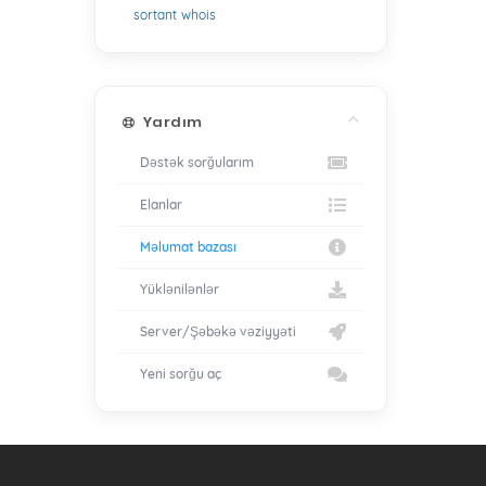
sortant
whois
Yardım
Dəstək sorğularım
Elanlar
Məlumat bazası
Yüklənilənlər
Server/Şəbəkə vəziyyəti
Yeni sorğu aç