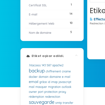
1
Certificat SSL
Etik
14
E-mail
Effectu
10
Hébergement Web
Redirection 
5
Nom de domaine
Etiket aşkar edildi.
.htaccess
143
587
apache2
backup
chiffrement
cname
docker
domain
domaine
e-mail
email
grâce
id
imap
javascript
mail
masquer
migration
outlook
owner
port
protection
proxy
rédemption
rederection
sauvegarde
smtp
transfer