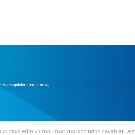
nmiş məqalələrə baxılır proxy