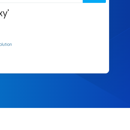
xy'
lution