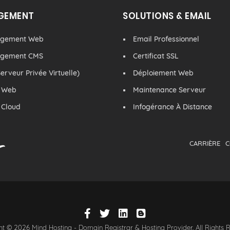
GEMENT
SOLUTIONS & EMAIL
rgement Web
Email Professionnel
rgement CMS
Certificat SSL
erveur Privée Virtuelle)
Déploiement Web
 Web
Maintenance Serveur
 Cloud
Infogérance À Distance
CARRIÈRE
C
t © 2026 Mind Hosting - Domain Registrar & Hosting Provider. All Rights 