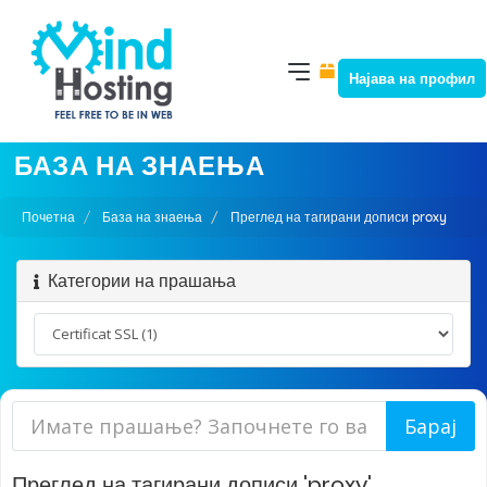
Најава на профил
БАЗА НА ЗНАЕЊА
Почетна
База на знаења
Преглед на тагирани дописи proxy
Категории на прашања
Преглед на тагирани дописи 'proxy'