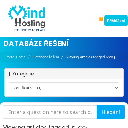
Přihlášení
DATABÁZE ŘEŠENÍ
Portal Home
Databáze řešení
Viewing articles tagged proxy
Kategorie
Viewing articles tagged 'proxy'