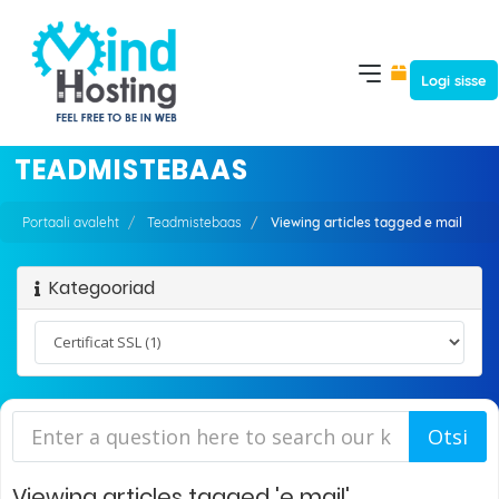
Logi sisse
TEADMISTEBAAS
Portaali avaleht
Teadmistebaas
Viewing articles tagged e mail
Kategooriad
Viewing articles tagged 'e mail'